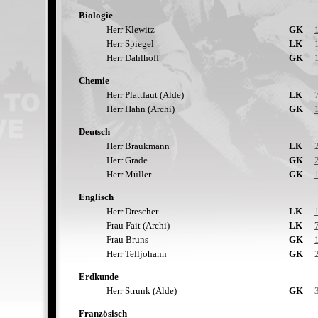
Biologie
Herr Klewitz
GK
Herr Spiegel
LK
Herr Dahlhoff
GK
Chemie
Herr Plattfaut (Alde)
LK
Herr Hahn (Archi)
GK
Deutsch
Herr Braukmann
LK
Herr Grade
GK
Herr Müller
GK
Englisch
Herr Drescher
LK
Frau Fait (Archi)
LK
Frau Bruns
GK
Herr Telljohann
GK
Erdkunde
Herr Strunk (Alde)
GK
Französisch