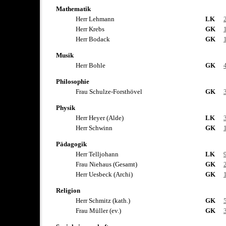
Mathematik
Herr Lehmann
LK
Herr Krebs
GK
Herr Bodack
GK
Musik
Herr Bohle
GK
Philosophie
Frau Schulze-Forsthövel
GK
Physik
Herr Heyer (Alde)
LK
Herr Schwinn
GK
Pädagogik
Herr Telljohann
LK
Frau Niehaus (Gesamt)
GK
Herr Uesbeck (Archi)
GK
Religion
Herr Schmitz (kath.)
GK
Frau Müller (ev.)
GK