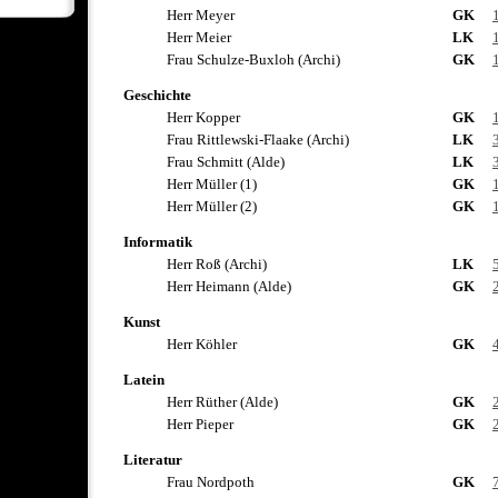
Herr Meyer
GK
Herr Meier
LK
Frau Schulze-Buxloh (Archi)
GK
Geschichte
Herr Kopper
GK
Frau Rittlewski-Flaake (Archi)
LK
Frau Schmitt (Alde)
LK
Herr Müller (1)
GK
Herr Müller (2)
GK
Informatik
Herr Roß (Archi)
LK
Herr Heimann (Alde)
GK
Kunst
Herr Köhler
GK
Latein
Herr Rüther (Alde)
GK
Herr Pieper
GK
Literatur
Frau Nordpoth
GK